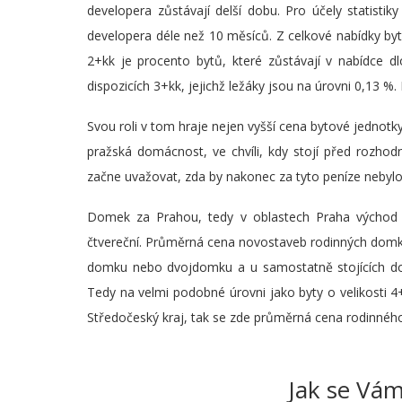
developera zůstávají delší dobu. Pro účely statistik
developera déle než 10 měsíců. Z celkové nabídky byt
2+kk je procento bytů, které zůstávají v nabídce 
dispozicích 3+kk, jejichž ležáky jsou na úrovni 0,13 %
Svou roli v tom hraje nejen vyšší cena bytové jednotky
pražská domácnost, ve chvíli, kdy stojí před rozhod
začne uvažovat, zda by nakonec za tyto peníze neby
Domek za Prahou, tedy v oblastech Praha východ
čtvereční. Průměrná cena novostaveb rodinných domků
domku nebo dvojdomku a u samostatně stojících do
Tedy na velmi podobné úrovni jako byty o velikosti 
Středočeský kraj, tak se zde průměrná cena rodinnéh
Jak se Vám