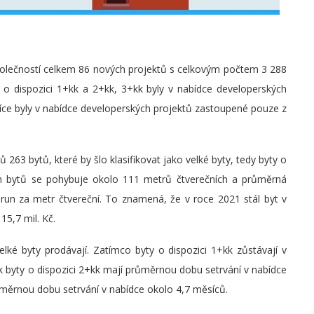
olečností celkem 86 nových projektů s celkovým počtem 3 288
 o dispozici 1+kk a 2+kk, 3+kk byly v nabídce developerských
více byly v nabídce developerských projektů zastoupené pouze z
 263 bytů, které by šlo klasifikovat jako velké byty, tedy byty o
ých bytů se pohybuje okolo 111 metrů čtverečních a průměrná
run za metr čtvereční. To znamená, že v roce 2021 stál byt v
15,7 mil. Kč.
elké byty prodávají. Zatímco byty o dispozici 1+kk zůstávají v
 byty o dispozici 2+kk mají průměrnou dobu setrvání v nabídce
růměrnou dobu setrvání v nabídce okolo 4,7 měsíců.