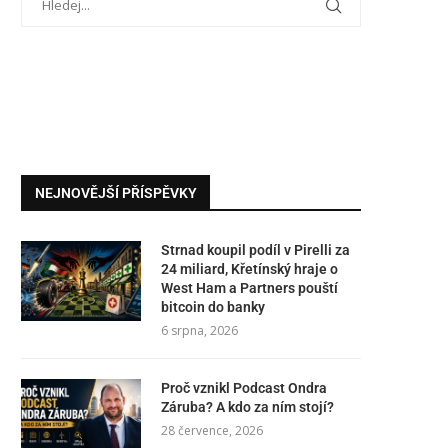
NEJNOVĚJŠÍ PŘÍSPĚVKY
Strnad koupil podíl v Pirelli za
24 miliard, Křetínský hraje o
West Ham a Partners pouští
bitcoin do banky
6 srpna, 2026
Proč vznikl Podcast Ondra
Záruba? A kdo za ním stojí?
28 července, 2026