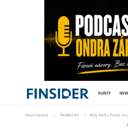
KURZY
NEW
Hlavní strana
Realitní trh
Byty 4+kk v Praze za