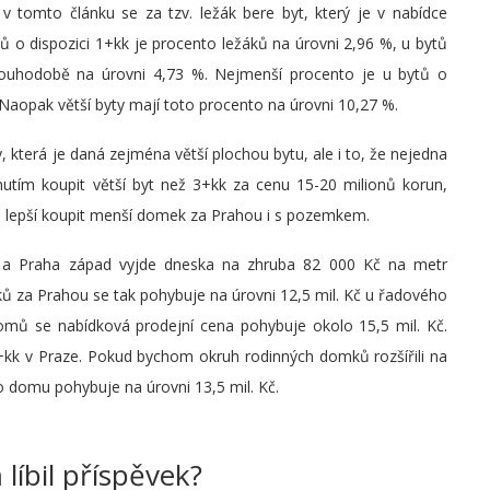
y v tomto článku se za tzv. ležák bere byt, který je v nabídce
ů o dispozici 1+kk je procento ležáků na úrovni 2,96 %, u bytů
dlouhodobě na úrovni 4,73 %. Nejmenší procento je u bytů o
. Naopak větší byty mají toto procento na úrovni 10,27 %.
, která je daná zejména větší plochou bytu, ale i to, že nejedna
nutím koupit větší byt než 3+kk za cenu 15-20 milionů korun,
lo lepší koupit menší domek za Prahou i s pozemkem.
 a Praha západ vyjde dneska na zhruba 82 000 Kč na metr
 za Prahou se tak pohybuje na úrovni 12,5 mil. Kč u řadového
mů se nabídková prodejní cena pohybuje okolo 15,5 mil. Kč.
4+kk v Praze. Pokud bychom okruh rodinných domků rozšířili na
o domu pohybuje na úrovni 13,5 mil. Kč.
 líbil příspěvek?