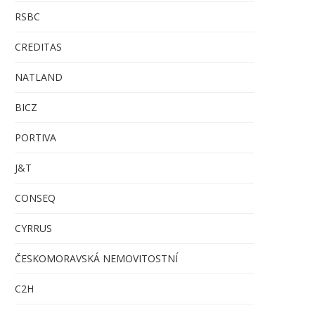
RSBC
CREDITAS
NATLAND
BICZ
PORTIVA
J&T
CONSEQ
CYRRUS
ČESKOMORAVSKÁ NEMOVITOSTNÍ
C
2H