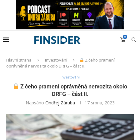
0
Hlavní strana
Investování
Z čeho pramení
oprávněná nervozita okolo DRFG – část II.
Investování
Z čeho pramení oprávněná nervozita okolo
DRFG – část II.
Napsáno
Ondřej Záruba
17 srpna, 2023