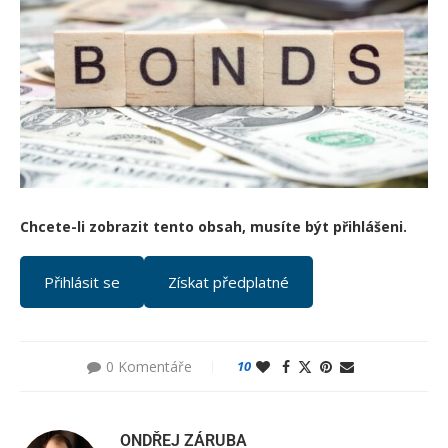
Chcete-li zobrazit tento obsah, musíte být přihlášeni.
Přihlásit se
Získat předplatné
0 Komentáře
10
ONDŘEJ ZÁRUBA