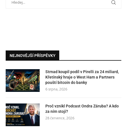
NEJNOVĚJŠÍ PŘÍSPĚVKY
Strnad koupil podíl v Pirelli za 24 miliard,
Křetínský hraje o West Ham a Partners
pouští bitcoin do banky
6 srpna, 2026
Proč vznikl Podcast Ondra Záruba? A kdo
za ním stojí?
28 července, 2026