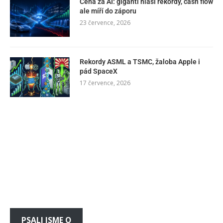
Cena za AI: giganti hlásí rekordy, cash flow
ale míří do záporu
23 července, 2026
Rekordy ASML a TSMC, žaloba Apple i
pád SpaceX
17 července, 2026
PSALI JSME O