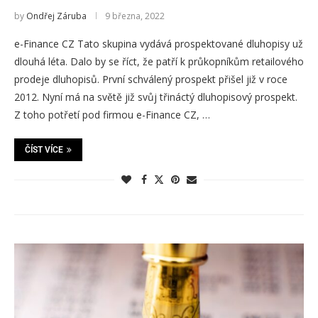
by
Ondřej Záruba
9 března, 2022
e-Finance CZ Tato skupina vydává prospektované dluhopisy už
dlouhá léta. Dalo by se říct, že patří k průkopníkům retailového
prodeje dluhopisů. První schválený prospekt přišel již v roce
2012. Nyní má na světě již svůj třináctý dluhopisový prospekt.
Z toho potřetí pod firmou e-Finance CZ, …
ČÍST VÍCE