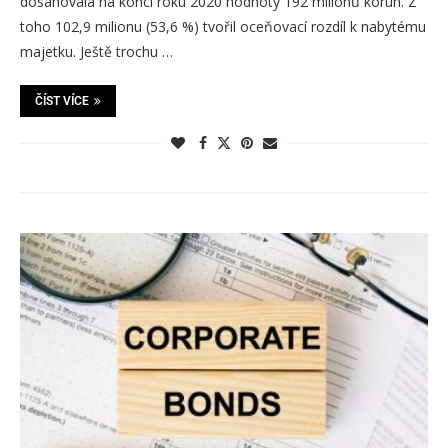
dosahovala na konci roku 2020 hodnoty 192 milionů korun. Z
toho 102,9 milionu (53,6 %) tvořil oceňovací rozdíl k nabytému
majetku. Ještě trochu …
ČÍST VÍCE