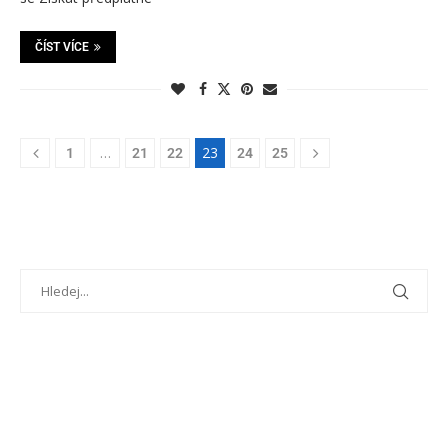
ČÍST VÍCE
…
23
1
21
22
24
25