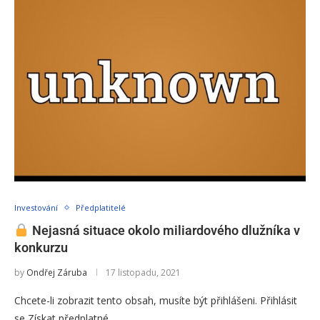
Investování
Předplatitelé
Nejasná situace okolo miliardového dlužníka v
konkurzu
by
Ondřej Záruba
17 listopadu, 2021
Chcete-li zobrazit tento obsah, musíte být přihlášeni. Přihlásit
se Získat předplatné