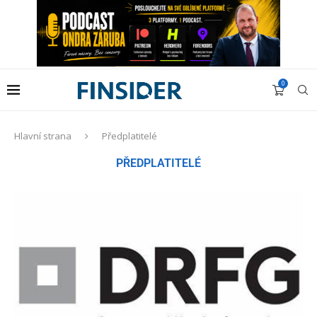
0
Hlavní strana
Předplatitelé
PŘEDPLATITELÉ