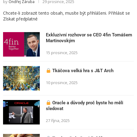
by
29 prosince, 2025
Ondřej Záruba
Chcete-li zobrazit tento obsah, musíte být přihlášeni. Přihlásit se
Získat předplatné
Exkluzivní rozhovor se CEO 4fin Tomášem
Martinovským
15 prosince, 2025
Tkáčova velká hra s J&T Arch
10 prosince, 2025
Oracle a důvody proč byste ho měli
sledovat
27 října, 2025