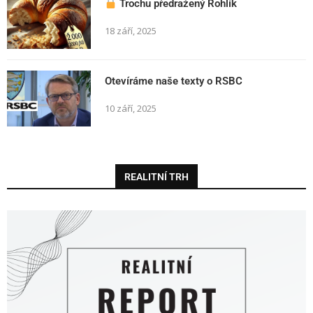
Trochu předražený Rohlík
18 září, 2025
Otevíráme naše texty o RSBC
10 září, 2025
REALITNÍ TRH