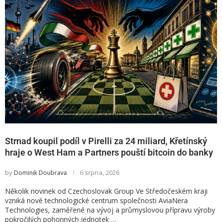
Strnad koupil podíl v Pirelli za 24 miliard, Křetínský
hraje o West Ham a Partners pouští bitcoin do banky
by
6 srpna, 2026
Dominik Doubrava
Několik novinek od Czechoslovak Group Ve Středočeském kraji
vzniká nové technologické centrum společnosti AviaNera
Technologies, zaměřené na vývoj a průmyslovou přípravu výroby
pokročilých pohonných jednotek …