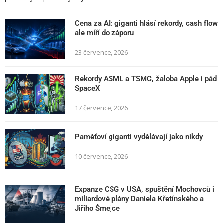
Cena za AI: giganti hlásí rekordy, cash flow
ale míří do záporu
23 července, 2026
Rekordy ASML a TSMC, žaloba Apple i pád
SpaceX
17 července, 2026
Paměťoví giganti vydělávají jako nikdy
10 července, 2026
Expanze CSG v USA, spuštění Mochovců i
miliardové plány Daniela Křetínského a
Jiřího Šmejce