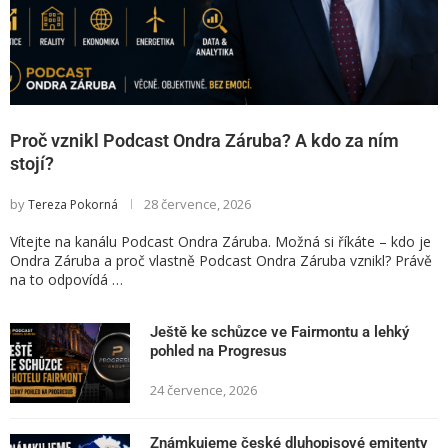
Proč vznikl Podcast Ondra Záruba? A kdo za ním
stojí?
by
28 července, 2026
Tereza Pokorná
Vítejte na kanálu Podcast Ondra Záruba. Možná si říkáte – kdo je
Ondra Záruba a proč vlastně Podcast Ondra Záruba vznikl? Právě
na to odpovídá …
Ještě ke schůzce ve Fairmontu a lehký
pohled na Progresus
24 července, 2026
Známkujeme české dluhopisové emitenty