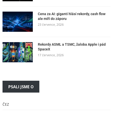
Cena za AI: giganti hlásí rekordy, cash flow
ale míří do záporu
23 července, 2026
Rekordy ASML a TSMC, žaloba Apple i pád
SpaceX
17 července, 2026
PSALI JSME O
ČEZ