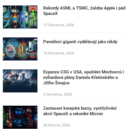
Rekordy ASML a TSMC, žaloba Apple i pád
SpaceX
17 července, 2026
Paměťoví giganti vydělávají jako nikdy
10 července, 2026
Expanze CSG v USA, spuštění Mochovců i
miliardové plány Daniela Křetínského a
Jiřího Šmejce
3 července, 2026
Zastavení korejské burzy, vystřízlivění
akcií SpaceX a rekordní Micron
26 června, 2026