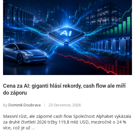
Cena za AI: giganti hlásí rekordy, cash flow ale míří
do záporu
by
23 července, 2026
Dominik Doubrava
Masivní růst, ale záporné cash flow Společnost Alphabet vykázala
za druhé čtvrtletí 2026 tržby 119,8 mld. USD, meziročně o 24 %
více, což je už …