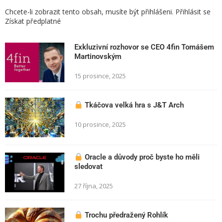
Chcete-li zobrazit tento obsah, musíte být přihlášeni. Přihlásit se
Získat předplatné
Exkluzivní rozhovor se CEO 4fin Tomášem
Martinovským
15 prosince, 2025
Tkáčova velká hra s J&T Arch
10 prosince, 2025
Oracle a důvody proč byste ho měli
sledovat
27 října, 2025
Trochu předražený Rohlík