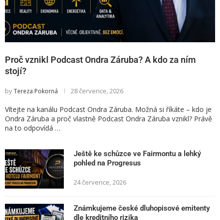
Proč vznikl Podcast Ondra Záruba? A kdo za ním
stojí?
by
28 července, 2026
Tereza Pokorná
Vítejte na kanálu Podcast Ondra Záruba. Možná si říkáte – kdo je
Ondra Záruba a proč vlastně Podcast Ondra Záruba vznikl? Právě
na to odpovídá …
Ještě ke schůzce ve Fairmontu a lehký
pohled na Progresus
24 července, 2026
Známkujeme české dluhopisové emitenty
dle kreditního rizika